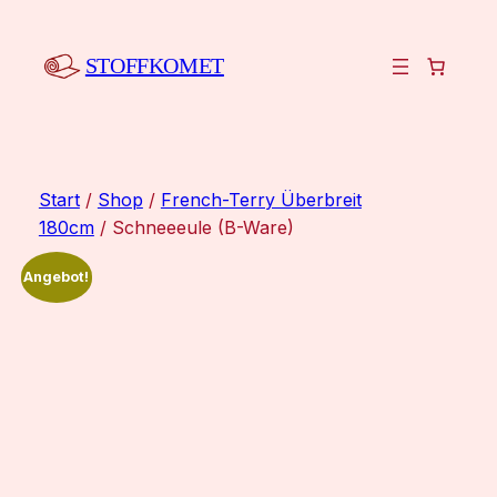
Zum
Inhalt
STOFFKOMET
springen
Start
/
Shop
/
French-Terry Überbreit
180cm
/ Schneeeule (B-Ware)
Angebot!