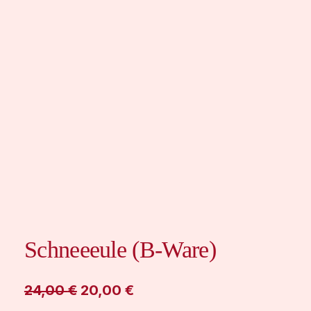
Schneeeule (B-Ware)
U
A
24,00
€
20,00
€