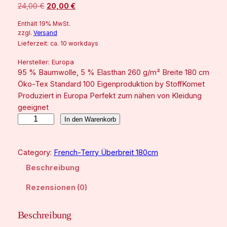
r
k
U
A
24,00
€
20,00
€
s
t
r
k
Enthält 19% MwSt.
s
t
p
u
zzgl.
Versand
p
u
Lieferzeit: ca. 10 workdays
r
e
r
e
Hersteller:
Europa
ü
l
ü
l
95 % Baumwolle, 5 % Elasthan 260 g/m² Breite 180 cm
n
l
n
l
Öko-Tex Standard 100 Eigenproduktion by StoffKomet
g
e
Produziert in Europa Perfekt zum nähen von Kleidung
g
e
l
r
geeignet
i
P
l
r
S
In den Warenkorb
c
r
i
P
c
h
e
h
c
r
e
i
Category:
French-Terry Überbreit 180cm
n
r
s
h
e
e
Beschreibung
P
i
e
e
i
r
s
Rezensionen (0)
e
e
t
r
s
u
i
:
P
i
l
Beschreibung
s
2
e
w
0