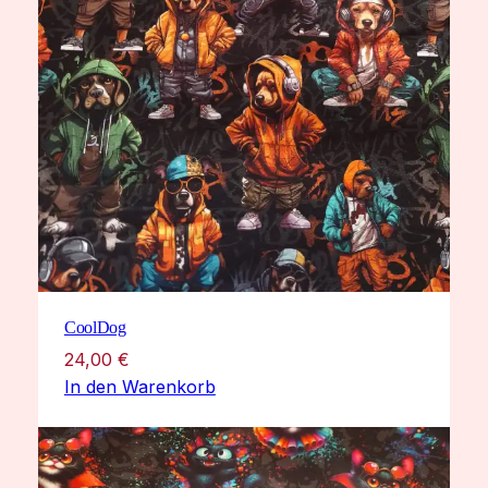
CoolDog
24,00
€
In den Warenkorb