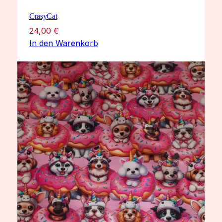
CrasyCat
24,00
€
In den Warenkorb