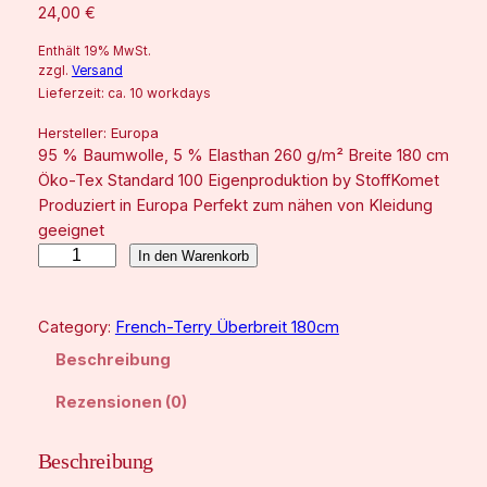
24,00
€
Enthält 19% MwSt.
zzgl.
Versand
Lieferzeit: ca. 10 workdays
Hersteller:
Europa
95 % Baumwolle, 5 % Elasthan 260 g/m² Breite 180 cm
Öko-Tex Standard 100 Eigenproduktion by StoffKomet
Produziert in Europa Perfekt zum nähen von Kleidung
geeignet
B
In den Warenkorb
l
u
Category:
French-Terry Überbreit 180cm
m
e
Beschreibung
n
Rezensionen (0)
z
a
u
Beschreibung
b