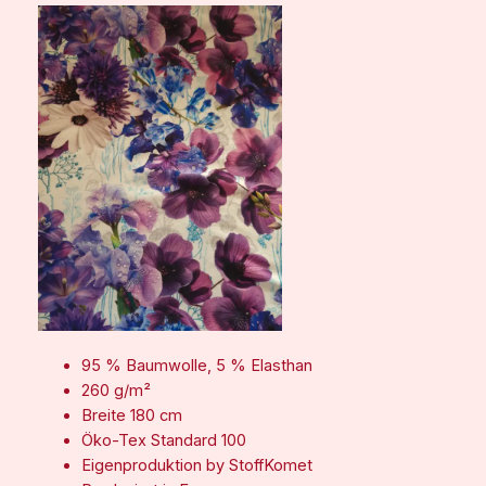
e
r
L
i
l
a
M
e
n
g
e
95 % Baumwolle, 5 % Elasthan
260 g/m²
Breite 180 cm
Öko-Tex Standard 100
Eigenproduktion by StoffKomet