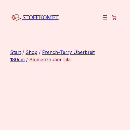
Zum
Inhalt
STOFFKOMET
springen
Start
/
Shop
/
French-Terry Überbreit
180cm
/ Blumenzauber Lila