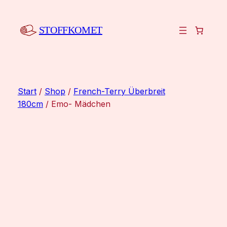
Zum
Inhalt
STOFFKOMET
springen
Start
/
Shop
/
French-Terry Überbreit
180cm
/ Emo- Mädchen