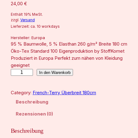
24,00
€
Enthält 19% MwSt.
zzgl.
Versand
Lieferzeit: ca. 10 workdays
Hersteller:
Europa
95 % Baumwolle, 5 % Elasthan 260 g/m² Breite 180 cm
Öko-Tex Standard 100 Eigenproduktion by StoffKomet
Produziert in Europa Perfekt zum nähen von Kleidung
geeignet
E
In den Warenkorb
m
o
Category:
French-Terry Überbreit 180cm
-
M
Beschreibung
ä
Rezensionen (0)
d
c
h
Beschreibung
e