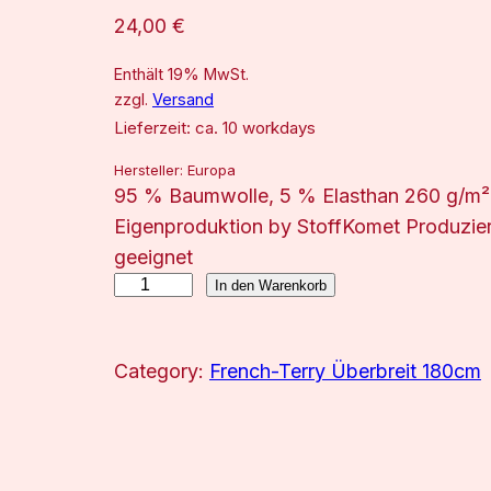
24,00
€
Enthält 19% MwSt.
zzgl.
Versand
Lieferzeit: ca. 10 workdays
Hersteller:
Europa
95 % Baumwolle, 5 % Elasthan 260 g/m² 
Eigenproduktion by StoffKomet Produzier
geeignet
C
In den Warenkorb
r
a
Category:
French-Terry Überbreit 180cm
s
y
C
a