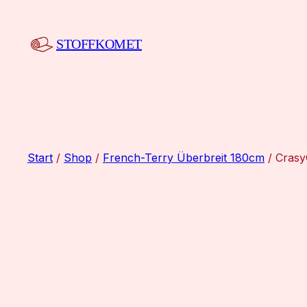
Zum
Inhalt
STOFFKOMET
springen
Start
/
Shop
/
French-Terry Überbreit 180cm
/ Crasy