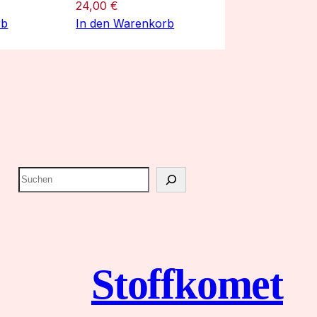
24,00
€
rb
In den Warenkorb
S
u
c
h
e
Stoffkomet
n