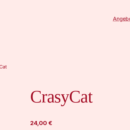
Angeb
Cat
CrasyCat
24,00
€