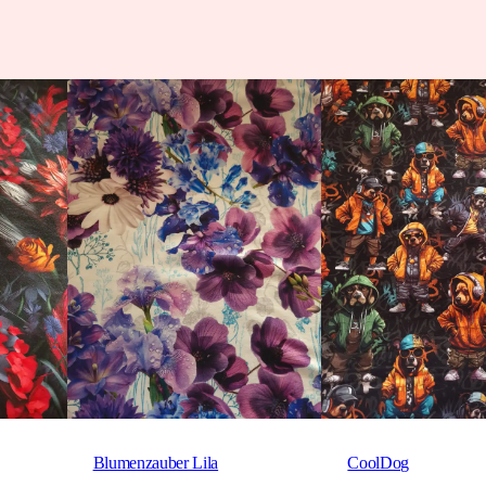
Blumenzauber Lila
CoolDog