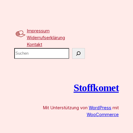
Impressum
Widerrufserklärung
Kontakt
S
u
c
h
e
Stoffkomet
n
Mit Unterstützung von
WordPress
mit
WooCommerce