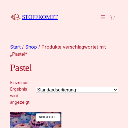
STOFFKOMET
Start
/
Shop
/ Produkte verschlagwortet mit
„Pastel“
Pastel
Einzelnes
Ergebnis
wird
angezeigt
PRODUKT
ANGEBOT
IM