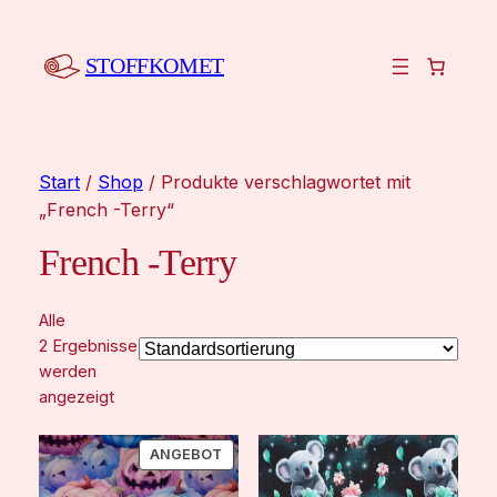
STOFFKOMET
Start
/
Shop
/ Produkte verschlagwortet mit
„French -Terry“
French -Terry
Alle
2 Ergebnisse
werden
angezeigt
PRODUKT
ANGEBOT
IM