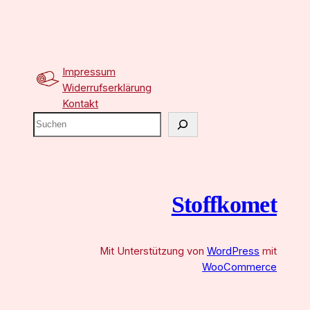
Impressum
Widerrufserklärung
Kontakt
S
u
c
h
e
Stoffkomet
n
Mit Unterstützung von
WordPress
mit
WooCommerce